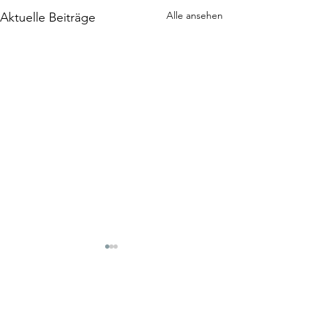
Alle ansehen
Aktuelle Beiträge
Ein Geburtsbericht
von Sara, sie hat im März 2021
online den Spinning Babies®
Kommentare